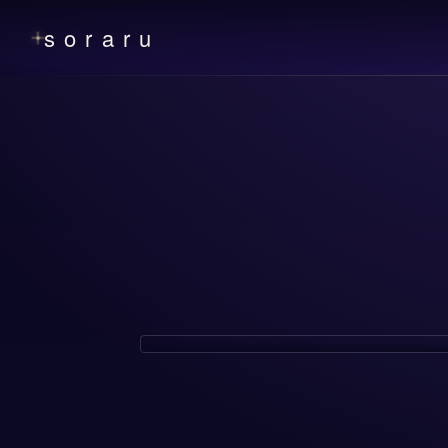
soraru
EVENT
2026年7月22日(水)
SORARU Halloween LIVE 202