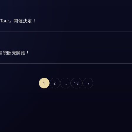
sary Tour』開催決定！
26福袋販売開始！
投稿のページ送り
1
2
…
18
→