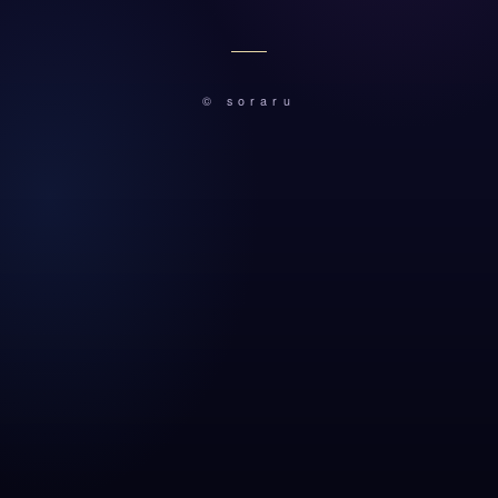
© soraru