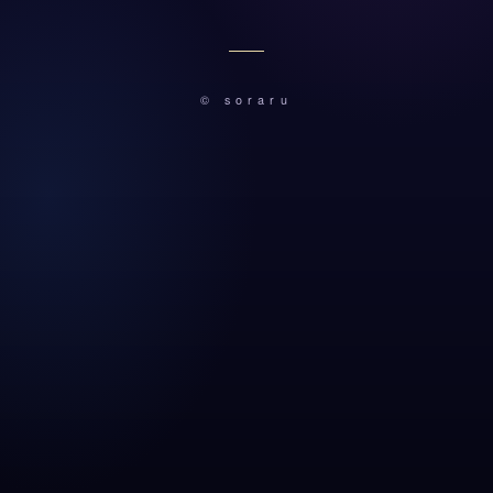
© soraru