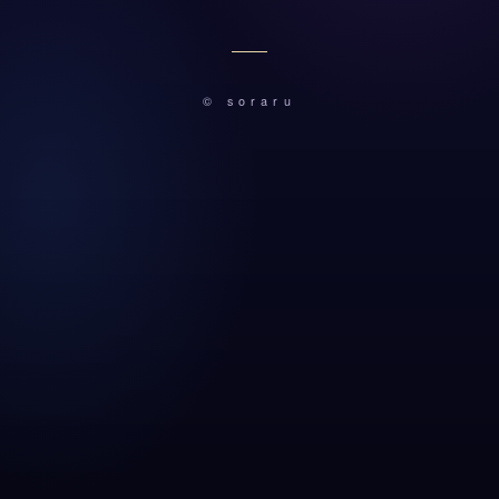
© soraru