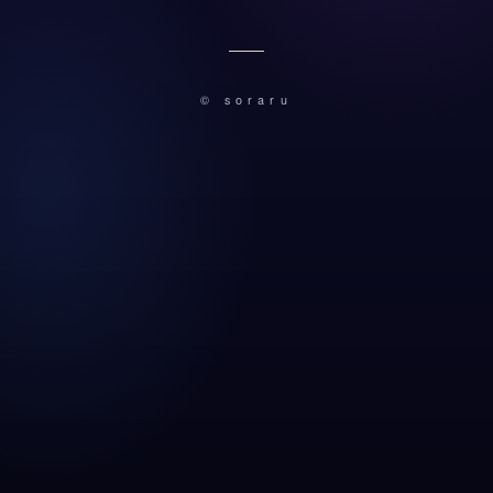
© soraru