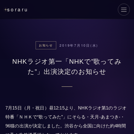
soraru
メニ
2019年7月10日(水)
お知らせ
NHKラジオ第一「NHKで”歌ってみ
た”」出演決定のお知らせ
7月15日（月・祝日）昼12:15より、NHKラジオ第1のラジオ
特番「ＮＨＫで“歌ってみた”」にそらる・天月-あまつき-・
96猫の出演が決定しました。渋谷から全国に向けた約4時間