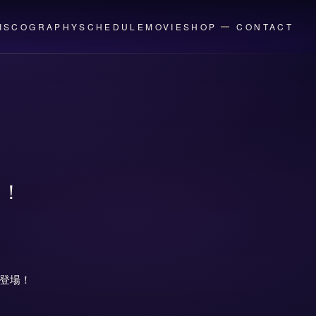
ISCOGRAPHY
SCHEDULE
MOVIE
SHOP
CONTACT
定！
登場！