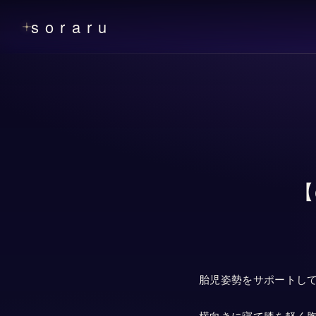
soraru
【
胎児姿勢をサポートし