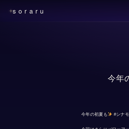
soraru
今年
今年の初夏も
#シナ