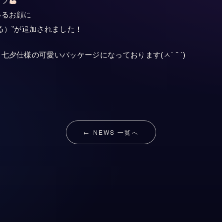
ップ
いるお顔に
る）”が追加されました！
夕仕様の可愛いパッケージになっております(ㅅ´ ˘ `)
← NEWS 一覧へ