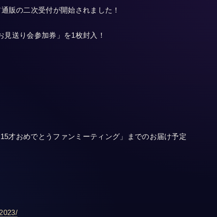
前通販の二次受付が開始されました！
「お見送り会参加券」を1枚封入！
らる 15才おめでとうファンミーティング」までのお届け予定
p2023/