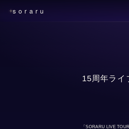
soraru
15周年ラ
「SORARU LIVE 