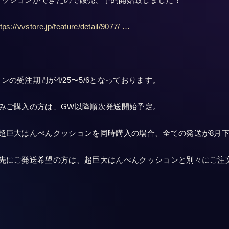
クッションができたので販売、予約開始致しました！
tps://vvstore.jp/feature/detail/9077/
…
の受注期間が4/25〜5/6となっております。
みご購入の方は、GW以降順次発送開始予定。
超巨大はんぺんクッションを同時購入の場合、全ての発送が8月
を先にご発送希望の方は、超巨大はんぺんクッションと別々にご注