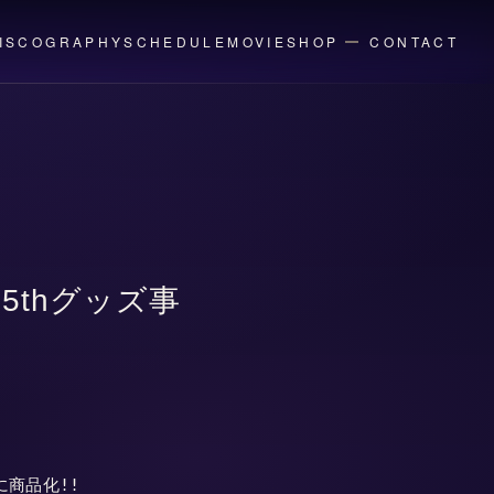
ISCOGRAPHY
SCHEDULE
MOVIE
SHOP
CONTACT
15thグッズ事
品化!!
