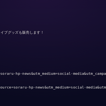
イブグッズも販売します！

soraru-hp-news&utm_medium=social-media&utm_campa
ource=soraru-hp-news&utm_medium=social-media&utm