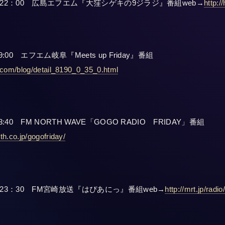
0～22：00 広島エフエム『大窪シゲキの9ジラジ』番組web→
http:/
9:00 エフエム岐阜『Meets up Friday』番組
.com/blog/detail_8190_0_35_0.html
3:40 FM NORTH WAVE「GOGO RADIO FRIDAY」番組
th.co.jp/gogofriday/
～23：30 FM宮崎放送『はぴあにっ』番組web→
http://mrt.jp/radio