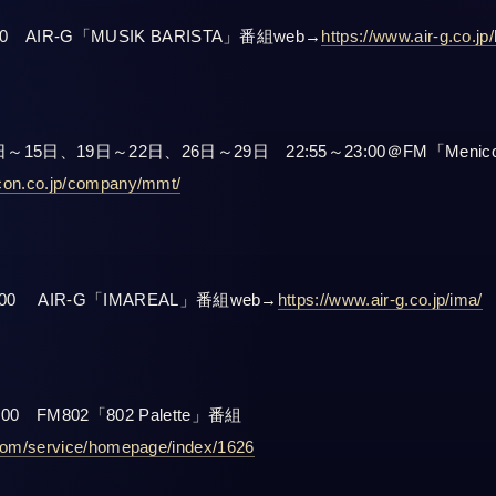
30 AIR-G「MUSIK BARISTA」番組web→
https://www.air-g.co.jp/
15日、19日～22日、26日～29日 22:55～23:00＠FM「Menicon 
con.co.jp/company/mmt/
:00 AIR-G「IMAREAL」番組web→
https://www.air-g.co.jp/ima/
00 FM802「802 Palette」番組
.com/service/homepage/index/1626