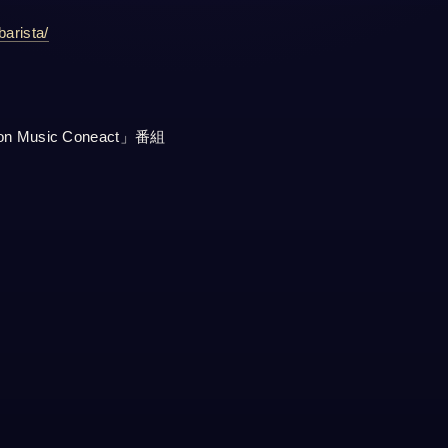
barista/
Music Coneact」番組