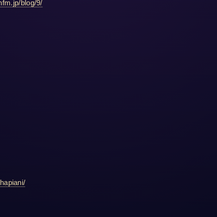
/hfm.jp/blog/9/
/hapiani/