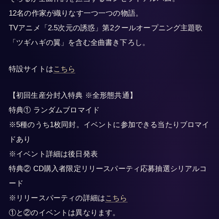
12名の作家が織りなす一つ一つの物語。
TVアニメ「2.5次元の誘惑」第2クールオープニング主題歌
「ツギハギの翼」を含む全曲書き下ろし。
特設サイトは
こちら
【初回生産分封入特典 ※全形態共通】
特典① ランダムブロマイド
※5種のうち1枚同封。イベントに参加できる当たりブロマイ
ドあり
※イベント詳細は後日発表
特典② CD購入者限定リリースパーティ応募抽選シリアルコ
ード
※リリースパーティの詳細は
こちら
①と②のイベントは異なります。