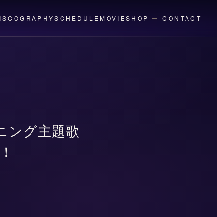
ISCOGRAPHY
SCHEDULE
MOVIE
SHOP
CONTACT
ニング主題歌
！