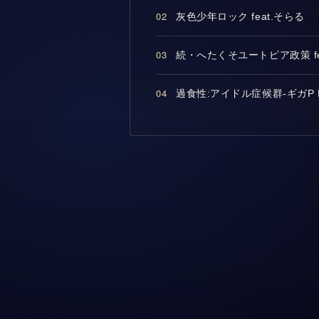
02
灰色少年ロック feat.そらる
03
続・へたくそユートピア政策 fe
04
過食性:アイドル症候群-ギガP Re