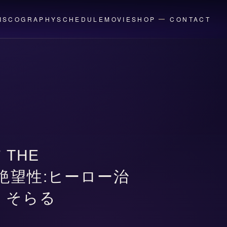
ISCOGRAPHY
SCHEDULE
MOVIE
SHOP
CONTACT
 THE
D「絶望性:ヒーロー治
. そらる