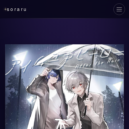
soraru
メニ