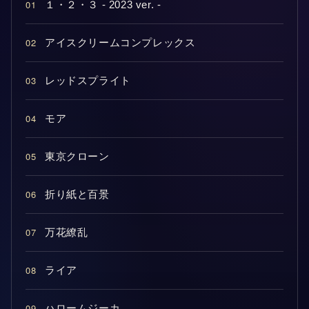
01
１・２・３ - 2023 ver. -
02
アイスクリームコンプレックス
03
レッドスプライト
04
モア
05
東京クローン
06
折り紙と百景
07
万花繚乱
08
ライア
09
ハロームジーカ