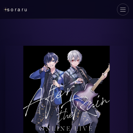
soraru
メニ