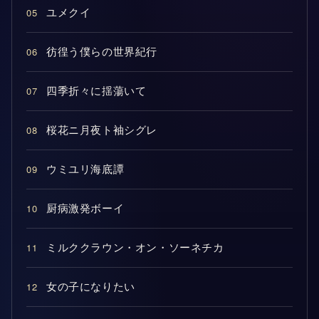
05
ユメクイ
06
彷徨う僕らの世界紀行
07
四季折々に揺蕩いて
08
桜花ニ月夜ト袖シグレ
09
ウミユリ海底譚
10
厨病激発ボーイ
11
ミルククラウン・オン・ソーネチカ
12
女の子になりたい