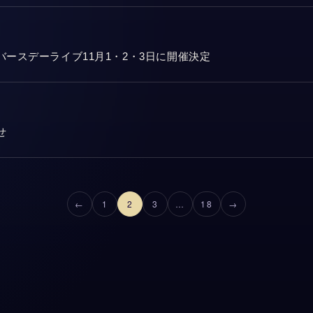
イブ＆バースデーライブ11月1・2・3日に開催決定
せ
投稿のページ送り
←
1
2
3
…
18
→