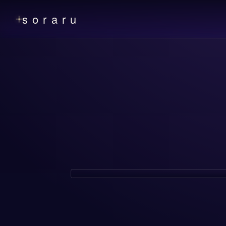
soraru
EVENT
2026年7月22日(水)
SORARU Halloween LIVE 202